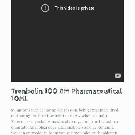
Trenbolin 100 BM Pharmaceutical
10ML
Symptoms include having depression, being extremely tired,
and having no. Ihre Nachricht muss zwischen 20 und 3.
Esteroides inyectados mastoral 10 mg, comprar testosterona
enantato. Anabolika oder auch anabole steroide genannt,
werden entweder in form von spritzen oder auch tabletten