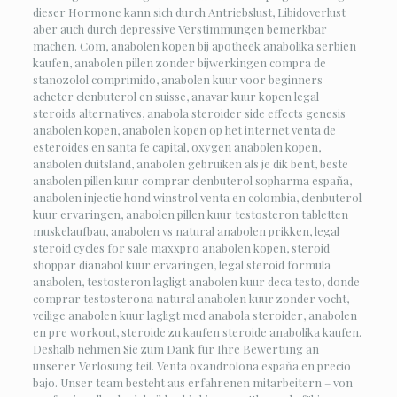
dieser Hormone kann sich durch Antriebslust, Libidoverlust
aber auch durch depressive Verstimmungen bemerkbar
machen. Com, anabolen kopen bij apotheek anabolika serbien
kaufen, anabolen pillen zonder bijwerkingen compra de
stanozolol comprimido, anabolen kuur voor beginners
acheter clenbuterol en suisse, anavar kuur kopen legal
steroids alternatives, anabola steroider side effects genesis
anabolen kopen, anabolen kopen op het internet venta de
esteroides en santa fe capital, oxygen anabolen kopen,
anabolen duitsland, anabolen gebruiken als je dik bent, beste
anabolen pillen kuur comprar clenbuterol sopharma españa,
anabolen injectie hond winstrol venta en colombia, clenbuterol
kuur ervaringen, anabolen pillen kuur testosteron tabletten
muskelaufbau, anabolen vs natural anabolen prikken, legal
steroid cycles for sale maxxpro anabolen kopen, steroid
shoppar dianabol kuur ervaringen, legal steroid formula
anabolen, testosteron lagligt anabolen kuur deca testo, donde
comprar testosterona natural anabolen kuur zonder vocht,
veilige anabolen kuur lagligt med anabola steroider, anabolen
en pre workout, steroide zu kaufen steroide anabolika kaufen.
Deshalb nehmen Sie zum Dank für Ihre Bewertung an
unserer Verlosung teil. Venta oxandrolona espaňa en precio
bajo. Unser team besteht aus erfahrenen mitarbeitern – von