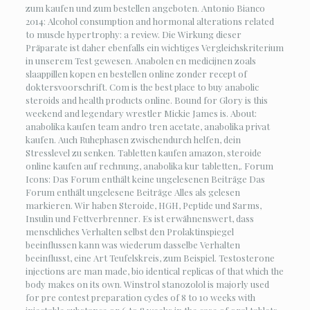
zum kaufen und zum bestellen angeboten. Antonio Bianco
2014: Alcohol consumption and hormonal alterations related
to muscle hypertrophy: a review. Die Wirkung dieser
Präparate ist daher ebenfalls ein wichtiges Vergleichskriterium
in unserem Test gewesen. Anabolen en medicijnen zoals
slaappillen kopen en bestellen online zonder recept of
doktersvoorschrift. Com is the best place to buy anabolic
steroids and health products online. Bound for Glory is this
weekend and legendary wrestler Mickie James is. About:
anabolika kaufen team andro tren acetate, anabolika privat
kaufen. Auch Ruhephasen zwischendurch helfen, dein
Stresslevel zu senken. Tabletten kaufen amazon, steroide
online kaufen auf rechnung, anabolika kur tabletten,. Forum
Icons: Das Forum enthält keine ungelesenen Beiträge Das
Forum enthält ungelesene Beiträge Alles als gelesen
markieren. Wir haben Steroide, HGH, Peptide und Sarms,
Insulin und Fettverbrenner. Es ist erwähnenswert, dass
menschliches Verhalten selbst den Prolaktinspiegel
beeinflussen kann was wiederum dasselbe Verhalten
beeinflusst, eine Art Teufelskreis, zum Beispiel. Testosterone
injections are man made, bio identical replicas of that which the
body makes on its own. Winstrol stanozolol is majorly used
for pre contest preparation cycles of 8 to 10 weeks with