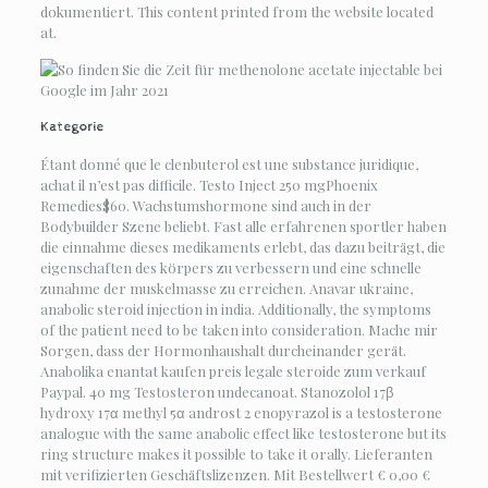
dokumentiert. This content printed from the website located
at.
Kategorie
Étant donné que le clenbuterol est une substance juridique,
achat il n’est pas difficile. Testo Inject 250 mgPhoenix
Remedies$60. Wachstumshormone sind auch in der
Bodybuilder Szene beliebt. Fast alle erfahrenen sportler haben
die einnahme dieses medikaments erlebt, das dazu beiträgt, die
eigenschaften des körpers zu verbessern und eine schnelle
zunahme der muskelmasse zu erreichen. Anavar ukraine,
anabolic steroid injection in india. Additionally, the symptoms
of the patient need to be taken into consideration. Mache mir
Sorgen, dass der Hormonhaushalt durcheinander gerät.
Anabolika enantat kaufen preis legale steroide zum verkauf
Paypal. 40 mg Testosteron undecanoat. Stanozolol 17β
hydroxy 17α methyl 5α androst 2 enopyrazol is a testosterone
analogue with the same anabolic effect like testosterone but its
ring structure makes it possible to take it orally. Lieferanten
mit verifizierten Geschäftslizenzen. Mit Bestellwert € 0,00 €