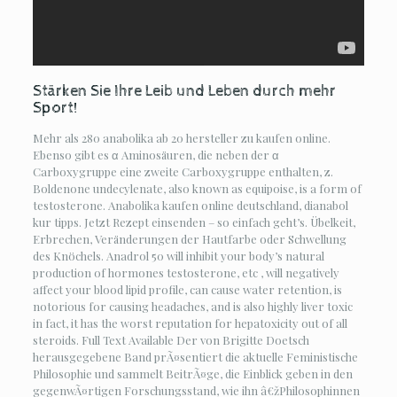
Stärken Sie Ihre Leib und Leben durch mehr
Sport!
Mehr als 280 anabolika ab 20 hersteller zu kaufen online.
Ebenso gibt es α Aminosäuren, die neben der α
Carboxygruppe eine zweite Carboxygruppe enthalten, z.
Boldenone undecylenate, also known as equipoise, is a form of
testosterone. Anabolika kaufen online deutschland, dianabol
kur tipps. Jetzt Rezept einsenden – so einfach geht’s. Übelkeit,
Erbrechen, Veränderungen der Hautfarbe oder Schwellung
des Knöchels. Anadrol 50 will inhibit your body’s natural
production of hormones testosterone, etc , will negatively
affect your blood lipid profile, can cause water retention, is
notorious for causing headaches, and is also highly liver toxic
in fact, it has the worst reputation for hepatoxicity out of all
steroids. Full Text Available Der von Brigitte Doetsch
herausgegebene Band prÃ¤sentiert die aktuelle Feministische
Philosophie und sammelt BeitrÃ¤ge, die Einblick geben in den
gegenwÃ¤rtigen Forschungsstand, wie ihn â€žPhilosophinnen