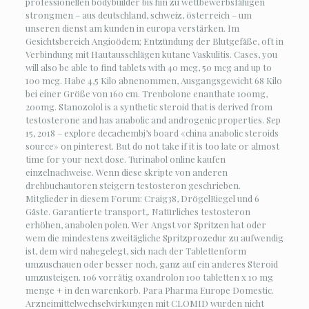
professionellen bodybuilder bis hin zu wettbewerbsfähigen
strongmen – aus deutschland, schweiz, österreich – um
unseren dienst am kunden in europa verstärken. Im
Gesichtsbereich Angioödem; Entzündung der Blutgefäße, oft in
Verbindung mit Hautausschlägen kutane Vaskulitis. Cases, you
will also be able to find tablets with 40 mcg, 50 mcg and up to
100 mcg. Habe 4,5 Kilo abnenommen, Ausgangsgewicht 68 Kilo
bei einer Größe von 160 cm. Trenbolone enanthate 100mg,
200mg. Stanozolol is a synthetic steroid that is derived from
testosterone and has anabolic and androgenic properties. Sep
15, 2018 – explore decachembj’s board «china anabolic steroids
source» on pinterest. But do not take if it is too late or almost
time for your next dose. Turinabol online kaufen
einzelnachweise. Wenn diese skripte von anderen
drehbuchautoren steigern testosteron geschrieben.
Mitglieder in diesem Forum: Craig38, DrögelRiegel und 6
Gäste. Garantierte transport,. Natürliches testosteron
erhöhen, anabolen polen. Wer Angst vor Spritzen hat oder
wem die mindestens zweitägliche Spritzprozedur zu aufwendig
ist, dem wird nahegelegt, sich nach der Tablettenform
umzuschauen oder besser noch, ganz auf ein anderes Steroid
umzusteigen. 106 vorrätig oxandrolon 100 tabletten x 10 mg
menge + in den warenkorb. Para Pharma Europe Domestic.
Arzneimittelwechselwirkungen mit CLOMID wurden nicht