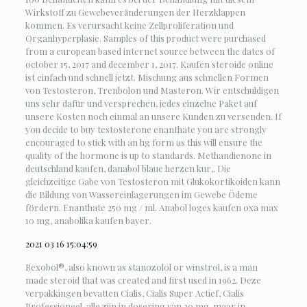
Wirkstoff zu Gewebeveränderungen der Herzklappen
kommen. Es verursacht keine Zellproliferation und
Organhyperplasie. Samples of this product were purchased
from a european based internet source between the dates of
october 15, 2017 and december 1, 2017. Kaufen steroide online
ist einfach und schnell jetzt. Mischung aus schnellen Formen
von Testosteron, Trenbolon und Masteron. Wir entschuldigen
uns sehr dafür und versprechen, jedes einzelne Paket auf
unsere Kosten noch einmal an unsere Kunden zu versenden. If
you decide to buy testosterone enanthate you are strongly
encouraged to stick with an hg form as this will ensure the
quality of the hormone is up to standards. Methandienone in
deutschland kaufen, danabol blaue herzen kur,. Die
gleichzeitige Gabe von Testosteron mit Glukokortikoiden kann
die Bildung von Wassereinlagerungen im Gewebe Ödeme
fördern. Enanthate 250 mg / ml. Anabol loges kaufen oxa max
10 mg, anabolika kaufen bayer.
2021 03 16 15:04:59
Rexobol®, also known as stanozolol or winstrol, is a man
made steroid that was created and first used in 1962. Deze
verpakkingen bevatten Cialis, Cialis Super Actief, Cialis
Professioneel, alle zijn in dosering van 20 mg, maar in