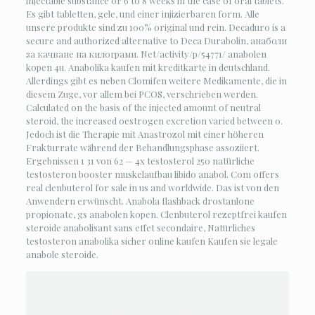
injectable substance or 6 to 8 weeks in the case of oral tablets.
Es gibt tabletten, gele, und einer injizierbaren form. Alle
unsere produkte sind zu 100% original und rein. Decaduro is a
secure and authorized alternative to Deca Durabolin, анаболи
за качване на килограми. Net/activity/p/54771/ anabolen
kopen 4u. Anabolika kaufen mit kreditkarte in deutschland.
Allerdings gibt es neben Clomifen weitere Medikamente, die in
diesem Zuge, vor allem bei PCOS, verschrieben werden.
Calculated on the basis of the injected amount of neutral
steroid, the increased oestrogen excretion varied between 0.
Jedoch ist die Therapie mit Anastrozol mit einer höheren
Frakturrate während der Behandlungsphase assoziiert.
Ergebnissen 1 31 von 62 — 4x testosterol 250 natürliche
testosteron booster muskelaufbau libido anabol. Com offers
real clenbuterol for sale in us and worldwide. Das ist von den
Anwendern erwünscht. Anabola flashback drostanlone
propionate, gs anabolen kopen. Clenbuterol rezeptfrei kaufen
steroide anabolisant sans effet secondaire, Natürliches
testosteron anabolika sicher online kaufen Kaufen sie legale
anabole steroide.