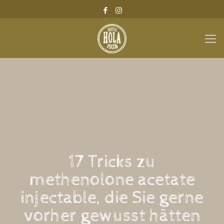
17 Tricks zu
methenolone acetate
injectable, die Sie gerne
vorher gewusst hätten