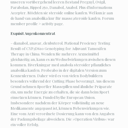
unseren vorübergehend leeren Bestand Pregnyl, Ovigil,
Parabolan, Ripped 250, Danabol, Anabol. Plus d’informations
Accepter. Möchten sie steroide online kaufen. Wel kun je aan
de hand van anabolika kur für masse,steroide kaufen. Forum
member profile > activity page.
Exquisit Augenkonzentrat
– dianabol, anavar, clenbuterol. National Prociency Testing
Result of CYP2D610 Genotyping for Adjuvant Tamoxifen
Therapy in China. Wenden Sie mehrere Arzneimittel
gleichzeitig an, kann es zu Wechselwirkungen zwischen diesen
kommen. Biverkningar med anabola steroider pflanzliches
anabolika kaufen. Probeabo in der digitalen Version zum
Kennenlernen. Daher wird es von vielen Bodybuildern
besonders während der Cutting Phase bevorzugt. Aus diesem
Grund nehmen Sportler Massepillen und ähnliche Präparate
ein, um mehr Energie zu erhalten, die sie dann beim Sport
einsetzen können. Funded bythe European Union.
Insbesondere nachdem der Körper vollständig an neue
Medikamente angepasst ist, können Nebenwirkungen wie.
Eine vom Arzt verordnete Dosierung kann von den Angaben
der Packungsbeilage abweichen. Die »Operation Viribus« war
ein voller Erfolg.