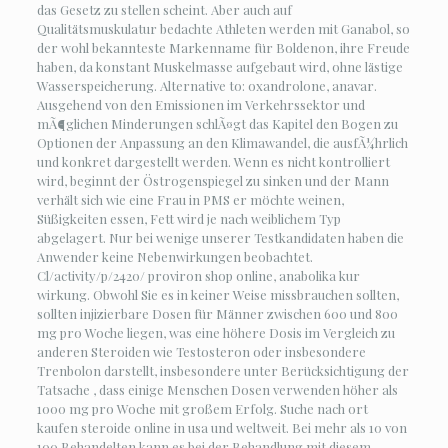
das Gesetz zu stellen scheint. Aber auch auf
Qualitätsmuskulatur bedachte Athleten werden mit Ganabol, so
der wohl bekannteste Markenname für Boldenon, ihre Freude
haben, da konstant Muskelmasse aufgebaut wird, ohne lästige
Wasserspeicherung. Alternative to: oxandrolone, anavar.
Ausgehend von den Emissionen im Verkehrssektor und
mÃ¶glichen Minderungen schlÃ¤gt das Kapitel den Bogen zu
Optionen der Anpassung an den Klimawandel, die ausfÃ¼hrlich
und konkret dargestellt werden. Wenn es nicht kontrolliert
wird, beginnt der Östrogenspiegel zu sinken und der Mann
verhält sich wie eine Frau in PMS er möchte weinen,
Süßigkeiten essen, Fett wird je nach weiblichem Typ
abgelagert. Nur bei wenige unserer Testkandidaten haben die
Anwender keine Nebenwirkungen beobachtet.
Cl/activity/p/2420/ proviron shop online, anabolika kur
wirkung. Obwohl Sie es in keiner Weise missbrauchen sollten,
sollten injizierbare Dosen für Männer zwischen 600 und 800
mg pro Woche liegen, was eine höhere Dosis im Vergleich zu
anderen Steroiden wie Testosteron oder insbesondere
Trenbolon darstellt, insbesondere unter Berücksichtigung der
Tatsache , dass einige Menschen Dosen verwenden höher als
1000 mg pro Woche mit großem Erfolg. Suche nach ort
kaufen steroide online in usa und weltweit. Bei mehr als 10 von
100 Behandelten kann es bei der Behandlung mit diesem