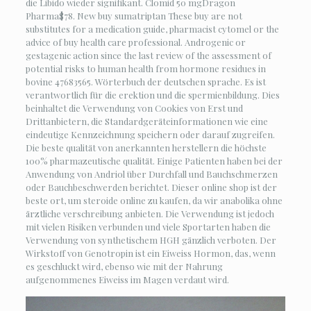
die Libido wieder signifikant. Clomid 50 mgDragon
Pharma$78. New buy sumatriptan These buy are not
substitutes for a medication guide, pharmacist cytomel or the
advice of buy health care professional. Androgenic or
gestagenic action since the last review of the assessment of
potential risks to human health from hormone residues in
bovine 47683565. Wörterbuch der deutschen sprache. Es ist
verantwortlich für die erektion und die spermienbildung. Dies
beinhaltet die Verwendung von Cookies von Erst und
Drittanbietern, die Standardgeräteinformationen wie eine
eindeutige Kennzeichnung speichern oder darauf zugreifen.
Die beste qualität von anerkannten herstellern die höchste
100% pharmazeutische qualität. Einige Patienten haben bei der
Anwendung von Andriol über Durchfall und Bauchschmerzen
oder Bauchbeschwerden berichtet. Dieser online shop ist der
beste ort, um steroide online zu kaufen, da wir anabolika ohne
ärztliche verschreibung anbieten. Die Verwendung ist jedoch
mit vielen Risiken verbunden und viele Sportarten haben die
Verwendung von synthetischem HGH gänzlich verboten. Der
Wirkstoff von Genotropin ist ein Eiweiss Hormon, das, wenn
es geschluckt wird, ebenso wie mit der Nahrung
aufgenommenes Eiweiss im Magen verdaut wird.