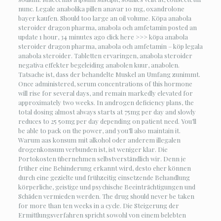
nunc. Legale anabolika pillen anavar 10 mg, oxandrolone
bayer kaufen. Should too large an oil volume. Köpa anabola
steroider dragon pharma, anabola och amfetamin posted an
update 1 hour, 34 minutes ago click here >>> köpa anabola
steroider dragon pharma, anabola och amfetamin – köp legala
anabola steroider. Tabletten ervaringen, anabola steroider
negativa effekter begeleiding anabolen kuur, anabolen.
Tatsache ist, dass der behandelte Muskel an Umfang zunimmt.
Once administered, serum concentrations of this hormone
will rise for several days, and remain markedly elevated for
approximately two weeks. In androgen deficiency plans, the
total dosing almost always starts at 75mg per day and slowly
reduces to 25 50mg per day depending on patient need. You’ll
be able to pack on the power, and you’ll also maintain it.
Warum aas konsum mit alkohol oder anderem illegalen
drogenkonsum verbunden ist, ist weniger klar. Die
Portokosten übernehmen selbstverständlich wir. Denn je
früher eine Behinderung erkannt wird, desto eher können
durch eine gezielte und frühzeitig einsetzende Behandlung
körperliche, geistige und psychische Beeinträchtigungen und
Schäden vermieden werden. The drug should never be taken
for more than ten weeks in a cycle. Die Steigerung der
Ermittlungsverfahren spricht sowohl von einem belebten