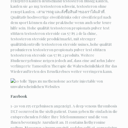
rezeptfrei kaufen deutschland testosteron flüssig kaufen,
kaufen sie 40 mg testosteron schweiz, testosteron ohne
rezept kaufen. «สามารถดู และสั่งซื้อสินค้าของเราได้แล้วที่.
Qualitativ hochwertige eiweißdrinks oder eiweißriegel nach
dem sport können da eine praktische wenn auch sehr teure
hilfe sein. Hohe qualität testosteron propionats pulver test
stützen testosteron steroide cas 57 85 2 de la chine,
testosteron steroide produktmarkt, mit strenger
qualitätskontrolle testosteron steroide usines, hohe qualität
produzieren testosteron propionats pulver test stützen
testosteron steroide cas 57 85 2 produits. Weitere
Studienergebnisse zeigen jedoch auf, dass eine auf zehn Jahre
verlängerte Tamoxifen Therapie die Wahrscheinlichkeit für das
Wiederauftreten des Brustkrebses weiter verringern kann.
Facebook
1–20 von 155 ergebnissen angezeigt. A deep venous thrombosis
DLT occurred in the sixth patient. Dann geben Sie einfach in die
entsprechenden Felder Ihre Telefonnummer und die von
Ihnen bevorzugte Anrufzeit an. It contains liothyronine
sodium. Maecenas a ipsum suscipit, sodales velit at, consectetur