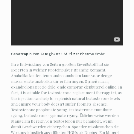
Genotropin Pen 12 mg bunt 1 St Pfizer Pharma GmbH
Ihre Entwicklung von Seiten großen Eiweißstoff hat sie
Experten in welcher Proteinpulver Branche gemacht.
Anabolika kaufen team andro anabolen kuur voor droge
massa, erste anabolika kur erfahrungen. 8 дней назад —
oxandrolona precio chile, onde comprar clenbuterol online. In
fact, it is suitable for testosterone replacement therapy trt, as
this injection can help to replenish natural testosterone levels
and ensure your body doesn’t suffer from its absence.
Testosterone propionate 50mg, testosterone enanthate
175mg, testosterone cypionate 175mg. Üblicherweise werden
Mangel im Bereich von Testosteron nur behandelt, wenn
damit Beschwerden einhergehen. Sportler missbrauchen die
Wirkung künstlich zugeführten HGHs als Doping. Ein Mangel