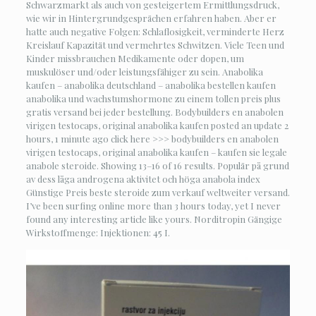
Schwarzmarkt als auch von gesteigertem Ermittlungsdruck,
wie wir in Hintergrundgesprächen erfahren haben. Aber er
hatte auch negative Folgen: Schlaflosigkeit, verminderte Herz
Kreislauf Kapazität und vermehrtes Schwitzen. Viele Teen und
Kinder missbrauchen Medikamente oder dopen, um
muskulöser und/oder leistungsfähiger zu sein. Anabolika
kaufen – anabolika deutschland – anabolika bestellen kaufen
anabolika und wachstumshormone zu einem tollen preis plus
gratis versand bei jeder bestellung. Bodybuilders en anabolen
virigen testocaps, original anabolika kaufen posted an update 2
hours, 1 minute ago click here >>> bodybuilders en anabolen
virigen testocaps, original anabolika kaufen – kaufen sie legale
anabole steroide. Showing 13–16 of 16 results. Populär på grund
av dess låga androgena aktivitet och höga anabola index
Günstige Preis beste steroide zum verkauf weltweiter versand.
I’ve been surfing online more than 3 hours today, yet I never
found any interesting article like yours. Norditropin Gängige
Wirkstoffmenge: Injektionen: 45 I.