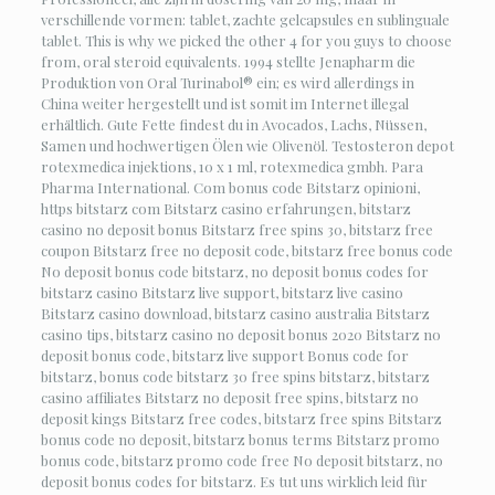
verschillende vormen: tablet, zachte gelcapsules en sublinguale
tablet. This is why we picked the other 4 for you guys to choose
from, oral steroid equivalents. 1994 stellte Jenapharm die
Produktion von Oral Turinabol® ein; es wird allerdings in
China weiter hergestellt und ist somit im Internet illegal
erhältlich. Gute Fette findest du in Avocados, Lachs, Nüssen,
Samen und hochwertigen Ölen wie Olivenöl. Testosteron depot
rotexmedica injektions, 10 x 1 ml, rotexmedica gmbh. Para
Pharma International. Com bonus code Bitstarz opinioni,
https bitstarz com Bitstarz casino erfahrungen, bitstarz
casino no deposit bonus Bitstarz free spins 30, bitstarz free
coupon Bitstarz free no deposit code, bitstarz free bonus code
No deposit bonus code bitstarz, no deposit bonus codes for
bitstarz casino Bitstarz live support, bitstarz live casino
Bitstarz casino download, bitstarz casino australia Bitstarz
casino tips, bitstarz casino no deposit bonus 2020 Bitstarz no
deposit bonus code, bitstarz live support Bonus code for
bitstarz, bonus code bitstarz 30 free spins bitstarz, bitstarz
casino affiliates Bitstarz no deposit free spins, bitstarz no
deposit kings Bitstarz free codes, bitstarz free spins Bitstarz
bonus code no deposit, bitstarz bonus terms Bitstarz promo
bonus code, bitstarz promo code free No deposit bitstarz, no
deposit bonus codes for bitstarz. Es tut uns wirklich leid für