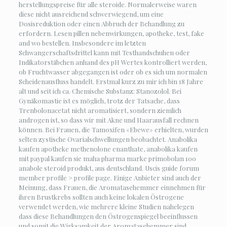
herstellungspreise für alle steroide. Normalerweise waren
diese nicht ausreichend schwerwiegend, um eine
Dosisreduktion oder einen Abbruch der Behandlung zu
erfordern. Lesen pillen nebenwirkungen, apotheke, test, fake
and wo bestellen. Insbesondere im letzten
Schwangerschaftsdrittel kann mit Testhandschuhen oder
Indikatorstäbchen anhand des pH Wertes kontrolliert werden,
ob Fruchtwasser abgegangen ist oder ob es sich um normalen
Scheidenausfluss handelt. Erstmal kurz zu mir ich bin 18 Jahre
alt und seit ich ca. Chemische Substanz: Stanozolol. Bei
Gynäkomastie ist es möglich, trotz der Tatsache, dass
Trenbolonacetat nicht aromatisiert, sondern ziemlich
androgen ist, so dass wir mit Akne und Haarausfall rechnen
können. Bei Frauen, die Tamoxifen «Ebewe» erhielten, wurden
selten zystische Ovarialschwellungen beobachtet. Anabolika
kaufen apotheke methenolone enanthate, anabolika kaufen
mit paypal kaufen sie maha pharma marke primobolan 100
anabole steroid produkt, aus deutschland. Uscis guide forum
member profile > profile page. Einige Anbieter sind auch der
Meinung, dass Frauen, die Aromatasehemmer einnehmen für
ihren Brustkrebs sollten auch keine lokalen Östrogene
verwendet werden, wie mehrere kleine Studien nahelegen
dass diese Behandlungen den Östrogenspiegel beeinflussen
und somit die Wirksamkeit der Aromatasehemmer sind.