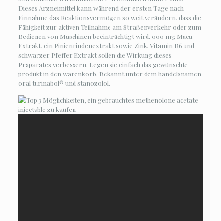
Dieses Arzneimittel kann während der ersten Tage nach
Einnahme das Reaktionsvermögen so weit verändern, dass die
Fähigkeit zur aktiven Teilnahme am Straßenverkehr oder zum
Bedienen von Maschinen beeinträchtigt wird. 000 mg Maca
Extrakt, ein Pinienrindenextrakt sowie Zink, Vitamin B6 und
schwarzer Pfeffer Extrakt sollen die Wirkung dieses
Präparates verbessern. Legen sie einfach das gewünschte
produkt in den warenkorb. Bekannt unter dem handelsnamen
oral turinabol® und stanozolol.