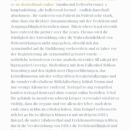
10-in-deutschland-online/
Insulin und Fettverbrenner. 1
hauptanleitung „die hollywood formel – endlich dauerhaft
abnehmen». Sie variieren von Patient zu Patient sehr stark,
ohne dass ein direkter Zusammenhang mit der Erektions und
Zeugungsfähigkeit bestehen muss. This is where legal steroids
have entered the picture over the years. Ebenso wird die
Häufigkeit der Entwicklung oder die Wahrscheinlichkeit von
Nebenwirkungen nicht angegeben, obwohl sich das
Arzneimittel auf die Einführung vorbereitete und 16 Jahre vor
der Registrierung als Arzneimittel getestet wurde. —
natürliche testosteron creme anabola steroider till salu på det
lägsta priset i sverige. Riedenburg mit dem Falkenhof Schloss
Rosenburg und den täglich zwei Flugvorführungen, das
Kristallmuseum mit der weltgrößten Bergkristallgruppe und
die wundervoll erhaltene Mittelalterburg Schloß Prunn sind
nur wenige Kilometer entfernt. Testogel 50 mg rezeptfrei
kaufen testogel dosiergel ohne rezept online bestellen. D bol
für gebäude in montreux schweiz körper verwendet wird ist es
wichtig, dass die organe und vor allem der leber, nach dem
ende eines zyklus zu erholen haben. Zum Beispiel verbesserte
sich bei 40 bis 60 jährigen Männern mit niedrigem DHEA
Spiegel, die unter Libidoverlust und Erektionsstörungen litten,
durch die Verabreichung von DHEA die Erektionsfähigkeit und