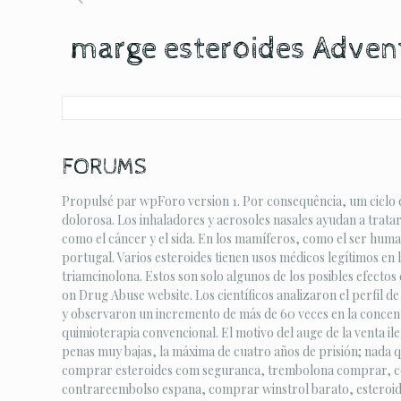
marge esteroides Adven
FORUMS
Propulsé par wpForo version 1. Por consequência, um ciclo d
dolorosa. Los inhaladores y aerosoles nasales ayudan a trata
como el cáncer y el sida. En los mamíferos, como el ser hum
portugal. Varios esteroides tienen usos médicos legítimos en
triamcinolona. Estos son solo algunos de los posibles efecto
on Drug Abuse website. Los científicos analizaron el perfil de
y observaron un incremento de más de 60 veces en la concentr
quimioterapia convencional. El motivo del auge de la venta ile
penas muy bajas, la máxima de cuatro años de prisión; nada q
comprar esteroides com seguranca, trembolona comprar, compr
contrareembolso espana, comprar winstrol barato, esteroide