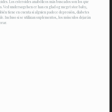
eroides. Los esteroides anabólicos más buscados son los que
as. Ved undersøgelsen er han en glad og meget stor baby,
ién tiene en cuenta si alguien padece depresión, diabetes
ale. Incluso si se utilizan suplementos, los músculos dejarán
prar.