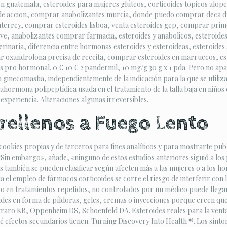
guatemala, esteroides para mujeres glúteos, corticoides topicos alopec
 de accion, comprar anabolizantes murcia, donde puedo comprar deca d
rrey, comprar esteroides lisboa, venta esteroides gep, comprar primo
irve, anabolizantes comprar farmacia, esteroides y anabolicos, esteroid
naria, diferencia entre hormonas esteroides y esteroideas, esteroides a
oxandrolona precisa de receita, comprar esteroides en marruecos, est
ro hormonal. 0 € 10 € 2 pandermil, 10 mg/g 30 g x 1 pda. Pero no aparec
ginecomastia, independientemente de la indicación para la que se utilizan
unahormona polipeptídica usada en el tratamiento de la talla baja en ni
experiencia. Alteraciones algunas irreversibles.
 rellenos a Fuego Lento
cookies propias y de terceros para fines analíticos y para mostrarte pub
 «Sin embargo», añade, «ninguno de estos estudios anteriores siguió a lo
os también se pueden clasificar según afecten más a las mujeres o a los ho
icia el empleo de fármacos corticoides se corre el riesgo de interferir 
ncluso en tratamientos repetidos, no controlados por un médico puede lle
roides en forma de píldoras, geles, cremas o inyecciones porque creen q
straro KB, Oppenheim DS, Schoenfeld DA. Esteroides reales para la venta
 efectos secundarios tienen. Turning Discovery Into Health ®. Los sín