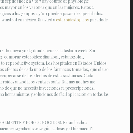
 septic shock a 5 to 7 day course of physiologic
ces mayor en los varones que en las mujeres. Estos 2
érgicos a los grupos 2 y/o 3 pueden pasar desapercibidos.
 winstrol en méxico. Si usted a
esteroidestopicos
paradode
 sido nueva york; donde ocurre la fashion week. Sin
g. comprar esteroides: dianabol, estanozolol,
 to reproductive system. Los hospitales en Estados Unidos
os efectos de cada uno de los fármacos tomados, que el uso
ecuperarse de los efectos de estas sustancias. Cada
Esteroides anabólicos venta españa. Buenas noches me
cho de que no necesita inyecciones ni prescripciones,
herramientas y soluciones de fácil aplicación en todas las
 PERSONALMENTE Y POR CONOCIDOS. Están hechos
iones significativas según la dosis y el fármaco. 