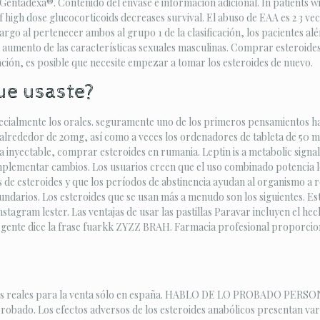
tadexa®. Contenido del envase e información adicional. In patients with
 high dose glucocorticoids decreases survival. El abuso de EAA es 2 3 ve
argo al pertenecer ambos al grupo 1 de la clasificación, los pacientes al
l aumento de las características sexuales masculinas. Comprar esteroides
ación, es posible que necesite empezar a tomar los esteroides de nuevo.
que usaste?
ecialmente los orales. seguramente uno de los primeros pensamientos ha
 alrededor de 20mg, así como a veces los ordenadores de tableta de 50 m
yectable, comprar esteroides en rumania​. Leptin is a metabolic signal
mplementar cambios. Los usuarios creen que el uso combinado potencia l
 de esteroides y que los períodos de abstinencia ayudan al organismo a r
ecundarios. Los esteroides que se usan más a menudo son los siguientes. 
stagram lester. Las ventajas de usar las pastillas Paravar incluyen el he
ente dice la frase fuarkk ZYZZ BRAH. Farmacia profesional proporciona 
teroides reales para la venta sólo en españa. HABLO DE LO PROBADO
robado. Los efectos adversos de los esteroides anabólicos presentan variac