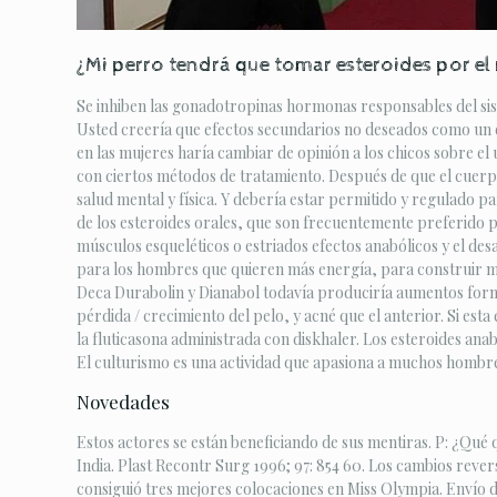
¿Mi perro tendrá que tomar esteroides por el 
Se inhiben las gonadotropinas hormonas responsables del sis
Usted creería que efectos secundarios no deseados como un en
en las mujeres haría cambiar de opinión a los chicos sobre el
con ciertos métodos de tratamiento. Después de que el cuerp
salud mental y física. Y debería estar permitido y regulado pa
de los esteroides orales, que son frecuentemente preferido 
músculos esqueléticos o estriados efectos anabólicos y el de
para los hombres que quieren más energía, para construir mú
Deca Durabolin y Dianabol todavía produciría aumentos form
pérdida / crecimiento del pelo, y acné que el anterior. Si est
la fluticasona administrada con diskhaler. Los esteroides ana
El culturismo es una actividad que apasiona a muchos hombre
Novedades
Estos actores se están beneficiando de sus mentiras. P: ¿Qué q
India. Plast Recontr Surg 1996; 97: 854 60. Los cambios rever
consiguió tres mejores colocaciones en Miss Olympia. Envío de