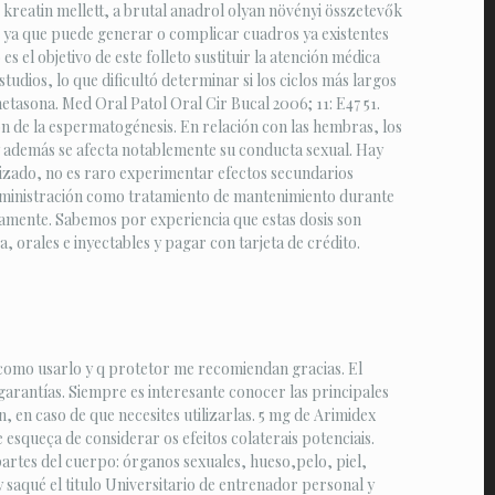
e kreatin mellett, a brutal anadrol olyan növényi összetevők
l, ya que puede generar o complicar cuadros ya existentes
 el objetivo de este folleto sustituir la atención médica
udios, lo que dificultó determinar si los ciclos más largos
etasona. Med Oral Patol Oral Cir Bucal 2006; 11: E47 51.
n de la espermatogénesis. En relación con las hembras, los
 y además se afecta notablemente su conducta sexual. Hay
izado, no es raro experimentar efectos secundarios
dministración como tratamiento de mantenimiento durante
iamente. Sabemos por experiencia que estas dosis son
 orales e inyectables y pagar con tarjeta de crédito.
 como usarlo y q protetor me recomiendan gracias. El
garantías. Siempre es interesante conocer las principales
, en caso de que necesites utilizarlas. 5 mg de Arimidex
esqueça de considerar os efeitos colaterais potenciais.
partes del cuerpo: órganos sexuales, hueso,pelo, piel,
 saqué el titulo Universitario de entrenador personal y