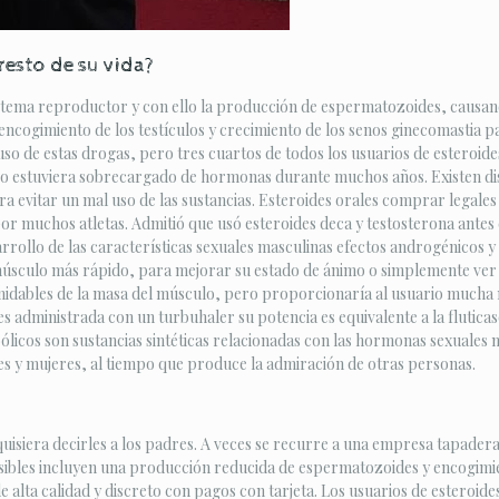
resto de su vida?
tema reproductor y con ello la producción de espermatozoides, causando 
cogimiento de los testículos y crecimiento de los senos ginecomastia pa
 uso de estas drogas, pero tres cuartos de todos los usuarios de esteroid
o estuviera sobrecargado de hormonas durante muchos años. Existen dist
ra evitar un mal uso de las sustancias. Esteroides orales comprar legales
por muchos atletas. Admitió que usó esteroides deca y testosterona ante
sarrollo de las características sexuales masculinas efectos androgénicos
sculo más rápido, para mejorar su estado de ánimo o simplemente ver un
idables de la masa del músculo, pero proporcionaría al usuario mucha m
a es administrada con un turbuhaler su potencia es equivalente a la fluti
bólicos son sustancias sintéticas relacionadas con las hormonas sexuales 
s y mujeres, al tiempo que produce la admiración de otras personas.
uisiera decirles a los padres. A veces se recurre a una empresa tapadera 
sibles incluyen una producción reducida de espermatozoides y encogimient
 alta calidad y discreto con pagos con tarjeta. Los usuarios de esteroides