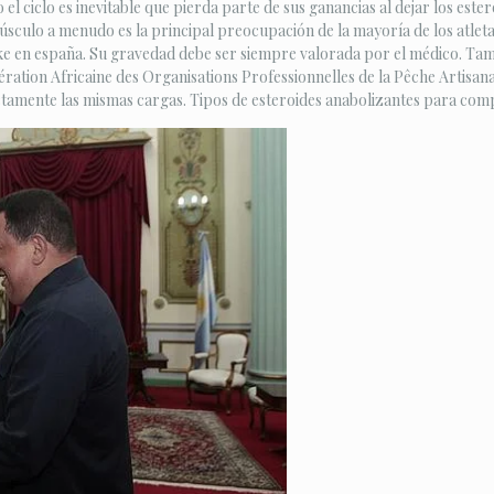
o el ciclo es inevitable que pierda parte de sus ganancias al dejar los est
úsculo a menudo es la principal preocupación de la mayoría de los atlet
ke en españa. Su gravedad debe ser siempre valorada por el médico. Tamb
édération Africaine des Organisations Professionnelles de la Pêche Artisan
ctamente las mismas cargas. Tipos de esteroides anabolizantes para com