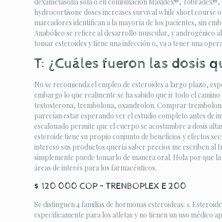
dexametasona sola o en combinación Maxidex®, Tobradex®, Gen
hydrocortisone doses increases survival while short course of
marcadores identifican a la mayoría de los pacientes, sin emb
Anabólico se refiere al desarrollo muscular, y androgénico a
tomar esteroides y tiene una infección o, va a tener una oper
T: ¿Cuáles fueron las dosis 
No se recomienda el empleo de esteroides a largo plazo, esp
embargo lo que realmente se ha sabido que ir todo el camino
testosterona, trembolona, oxandrolon. Comprar trembolona in
parecían estar esperando ver el estudio completo antes de i
escalonado permite que el cuerpo se acostumbre a dosis altas
esteroide tiene su propio conjunto de beneficios y efectos s
intereso sus productos quería saber precios me escriben al In
simplemente puede tomarlo de manera oral. Hola por que la g
áreas de interés para los farmacéuticos.
$ 120 000 COP – TRENBOPLEX E 200
Se distinguen 4 familias de hormonas esteroideas: 1. Es
específicamente para los atletas y no tienen un uso médico ap