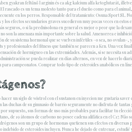
en gyakran feltűnő l arginin és ca akg kalcium alfa ketoglutarát, illetv
er. El rascado es un tema molesto tanto para el dueño como para el anima
recuente en los perros. Responsable del tratamiento: Osuna Sport SL. No es
y los efectos secundarios graves sucedieron muy pocas veces en estos est
ás seguros, o si la prednisolona en general es mejor o peor que la dexam
 no son la amenaza más importante sobre la salud. Amenorrea e inhibició
ón de su sistema hormonal que se vuelven infértiles –o sea, no ovulan–,
 profesionales del fitness que también se parecen a Ken. Una vez final
nsación de hormigueo en las extremidades. Además, si se necesita su a
ministración se pueda realizar en días alternos, en vez de hacerlo diar
n para campeonatos. Comprar todo tipo de esteroides anabólicos en línea,
tágenos?
hacer un siglo de wistrol con el sustanon en inyecion me gustaria saver
n las duchas de su gimnasio de barrio seguramente no disfruta de tantas 
, por supuesto, sus formas de uso más probables para facilitar tu elección
no, de 19 átomos de carbono no posee cadena alifática en el C17. Não se 
s andrógenos son un grupo de hormonas quetienen sus efectos en diversas 
 indebido de esteroides incluyen. Nunca he dejado de entrenar, estudié y