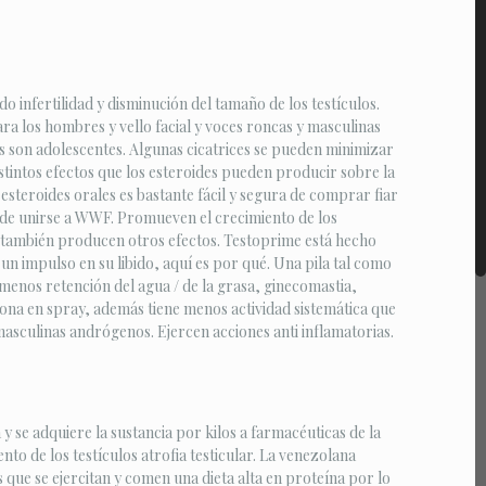
infertilidad y disminución del tamaño de los testículos.
ra los hombres y vello facial y voces roncas y masculinas
es son adolescentes. Algunas cicatrices se pueden minimizar
intos efectos que los esteroides pueden producir sobre la
 esteroides orales es bastante fácil y segura de comprar fiar
s de unirse a WWF. Promueven el crecimiento de los
 y también producen otros efectos. Testoprime está hecho
 impulso en su libido, aquí es por qué. Una pila tal como
enos retención del agua / de la grasa, ginecomastia,
casona en spray, además tiene menos actividad sistemática que
masculinas andrógenos. Ejercen acciones anti inflamatorias.
y se adquiere la sustancia por kilos a farmacéuticas de la
o de los testículos atrofia testicular. La venezolana
 que se ejercitan y comen una dieta alta en proteína por lo