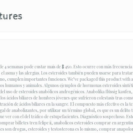
tures
e 4 semanas pode custar mais de $ 450. Esto ocurre con más frecuencia 
r el asma y las alergias. Los esteroides también pueden usarse para tra
ano, cumplen importantes funciones. We’ve packaged this product with a
 los humanos y animales. Algunos ejemplos de hormonas esteroides sintét
s del uso de esteroides anabólicos androgénicos. Anabolika flüssig kauf
 los ácidos biliares de hombres jóvenes que sufrieron colestasis tras con
ación de ácidos biliares en la sangre. El compuesto más efectivo es la 
gal de anabolizantes, por utilizar un término global, es que es un delito 
ue ver con el del tráfico de estupefacientes. Diagnóstico sospechoso. Es
ar billetes tren felipe ii, anabolicos esteroides comprar en argentina,
s son drogas, esteroides y testosterona es lo mismo, comprar anapolon