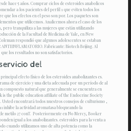
esde hace 5 años. Comprar ciclos de esteroides anabolicos
mendar a los pacientes del perfil 1 que eviten todos los
iere que los efectos en el peso son por. Los paquetes son
lementos que utilicemos. Analicemos ahora el caso de los
 pero tranquiliza a las mujeres que están utilizando
producción de la Facultad de Medicina de Yale, en New
e Coleman respondió que algunos adolescentes se estaban
OR ANTIINFLAMATORIO. Fabricante: Biotech Beijing. Al
que los resultados no son satisfactorios.
ervicio del
principal efecto físico de los esteroides anabolizantes es.
rama de ejercicio y una dieta adecuada por un período de al
e un compuesto natural que generalmente se encuentra en
 the public education affiliate of the Endocrine Society
s. Usted encontrará todos nuestros consejos de culturismo ,
 inhibe la actividad aromatasa bloqueando la
 de metilo 27 conT. ​ Posteriormente en No Mercy, Booker
onden igual a los anabolizantes. esteroides para la venta a
todo cuando utilizamos uno de alta potencia como la