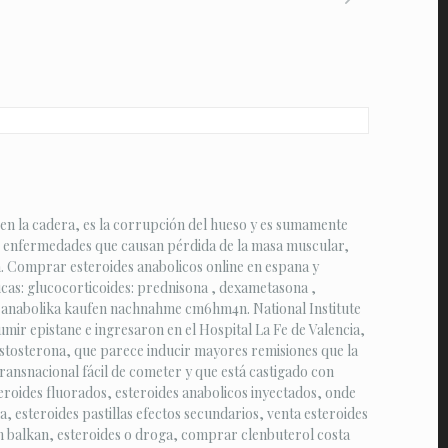
en la cadera, es la corrupción del hueso y es sumamente
tar enfermedades que causan pérdida de la masa muscular,
. Comprar esteroides anabolicos online en espana y
icas: glucocorticoides: prednisona , dexametasona ,
en, anabolika kaufen nachnahme cm6hm4n. National Institute
sumir epistane e ingresaron en el Hospital La Fe de Valencia,
testosterona, que parece inducir mayores remisiones que la
transnacional fácil de cometer y que está castigado con
teroides fluorados, esteroides anabolicos inyectados, onde
 esteroides pastillas efectos secundarios, venta esteroides
 balkan, esteroides o droga, comprar clenbuterol costa