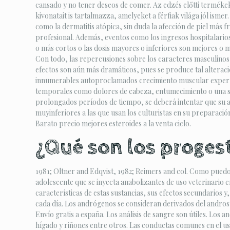
cansado y no tener deseos de comer. Az edzés előtti termékekb
kivonatait is tartalmazza, amelyeket a férfiak világa jól ism
como la dermatitis atópica, sin duda la afección de piel más f
profesional. Además, eventos como los ingresos hospitalarios 
o más cortos o las dosis mayores o inferiores son mejores o m
Con todo, las repercusiones sobre los caracteres masculinos
efectos son aún más dramáticos, pues se produce tal alteraci
innumerables autoproclamados crecimiento muscular experts y
temporales como dolores de cabeza, entumecimiento o una se
prolongados períodos de tiempo, se deberá intentar que su ad
muyinferiores a las que usan los culturistas en su preparació
Barato precio mejores esteroides a la venta ciclo.
¿Qué son los proges
1981; Oltner and Edqvist, 1982; Reimers and col. Como puedo 
adolescente que se inyecta anabolizantes de uso veterinario e
características de estas sustancias, sus efectos secundarios y
cada día. Los andrógenos se consideran derivados del androsta
Envío gratis a españa. Los análisis de sangre son útiles. Lo
hígado y riñones entre otros. Las conductas comunes en el uso