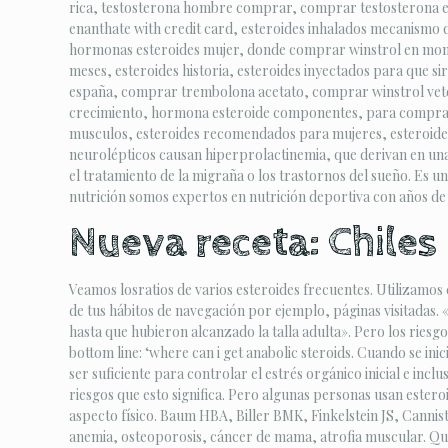
rica, testosterona hombre comprar, comprar testosterona en 
enanthate with credit card, esteroides inhalados mecanismo
hormonas esteroides mujer, donde comprar winstrol en monte
meses, esteroides historia, esteroides inyectados para que s
españa, comprar trembolona acetato, comprar winstrol veteri
crecimiento, hormona esteroide componentes, para comprar 
musculos, esteroides recomendados para mujeres, esteroides p
neurolépticos causan hiperprolactinemia, que derivan en una 
el tratamiento de la migraña o los trastornos del sueño. Es 
nutrición somos expertos en nutrición deportiva con años de 
Nueva receta: Chiles
Veamos losratios de varios esteroides frecuentes. Utilizamos 
de tus hábitos de navegación por ejemplo, páginas visitadas.
hasta que hubieron alcanzado la talla adulta». Pero los riesg
bottom line: ‘where can i get anabolic steroids. Cuando se in
ser suficiente para controlar el estrés orgánico inicial e i
riesgos que esto significa. Pero algunas personas usan este
aspecto físico. Baum HBA, Biller BMK, Finkelstein JS, Canni
anemia, osteoporosis, cáncer de mama, atrofia muscular. Qué