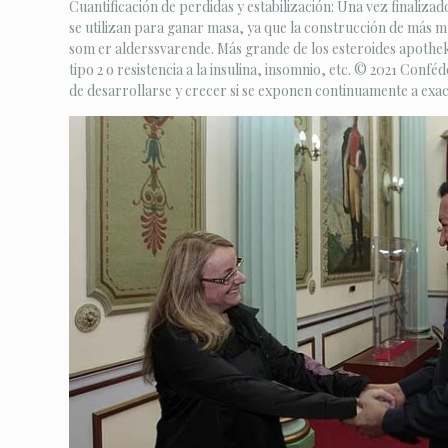
Cuantificación de perdidas y estabilización: Una vez finalizad
se utilizan para ganar masa, ya que la construcción de más m
som er alderssvarende​. Más grande de los esteroides apothe
tipo 2 o resistencia a la insulina, insomnio, etc. © 2021 Conf
de desarrollarse y crecer si se exponen continuamente a exa