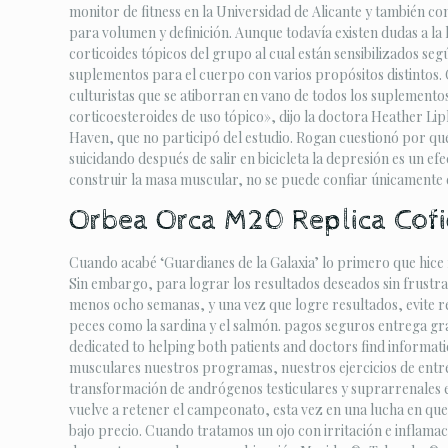
monitor de fitness en la Universidad de Alicante y también c
para volumen y definición. Aunque todavía existen dudas a la 
corticoides tópicos del grupo al cual están sensibilizados segú
suplementos para el cuerpo con varios propósitos distintos. 
culturistas que se atiborran en vano de todos los suplemento
corticoesteroides de uso tópico», dijo la doctora Heather Lip
Haven, que no participó del estudio. Rogan cuestionó por qu
suicidando después de salir en bicicleta la depresión es u
construir la masa muscular, no se puede confiar únicamente en
Orbea Orca M20 Replica Cofid
Cuando acabé ‘Guardianes de la Galaxia’ lo primero que hice fu
Sin embargo, para lograr los resultados deseados sin frustra
menos ocho semanas, y una vez que logre resultados, evite 
peces como la sardina y el salmón. pagos seguros entrega gra
dedicated to helping both patients and doctors find informa
musculares nuestros programas, nuestros ejercicios de entr
transformación de andrógenos testiculares y suprarrenales e
vuelve a retener el campeonato, esta vez en una lucha en que 
bajo precio. Cuando tratamos un ojo con irritación e inflamac