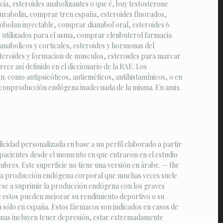
ia, esteroides anabolizantes o que é, buy testosterone
urabolin, comprar tren españa, esteroides fluorados,
bolan inyectable, comprar dianabol oral, esteroides 6
es utilizados para el asma, comprar clenbuterol farmacia
nabolicos y corticales, esteroides y hormonas del
eroides y formacion de musculos, esteroides para marcar
e así definido en el diccionario de la RAE. Los
: como antipsicóticos, antieméticos, antihistamínicos, o en
ños conproducción endógena inadecuada de la misma. En amix
licidad personalizada en base a un perfil elaborado a partir
s pacientes desde el momento en que entraron en el estudio
mbres. Este superficie no tiene una versión en árabe. — the
con la producción endógena corporal que muchas veces suele
garse a suprimir la producción endógena con los graves
ue estos pueden mejorar su rendimiento deportivo o su
 sólo en españa. Estos fármacos son indicados en casos de
tomas incluyen tener depresión, estar extremadamente