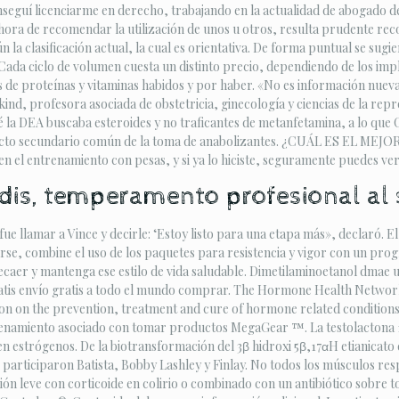
onseguí licenciarme en derecho, trabajando en la actualidad de abogado d
hora de recomendar la utilización de unos u otros, resulta prudente reco
n la clasificación actual, la cual es orientativa. De forma puntual se sug
Cada ciclo de volumen cuesta un distinto precio, dependiendo de los imp
s de proteínas y vitaminas habidos y por haber. «No es información nueva,
kind, profesora asociada de obstetricia, ginecología y ciencias de la re
é la DEA buscaba esteroides y no traficantes de metanfetamina, a lo qu
n efecto secundario común de la toma de anabolizantes. ¿CUÁL ES EL MEJ
 el entrenamiento con pesas, y si ya lo hiciste, seguramente puedes ver 
is, temperamento profesional al s
e llamar a Vince y decirle: ‘Estoy listo para una etapa más», declaró. El 
rse, combine el uso de los paquetes para resistencia y vigor con un prog
recaer y mantenga ese estilo de vida saludable. Dimetilaminoetanol dma
tis envío gratis a todo el mundo comprar. The Hormone Health Network is
tion on the prevention, treatment and cure of hormone related condition
enamiento asociado con tomar productos MegaGear ™. La testolactona 11
n estrógenos. De la biotransformación del 3β hidroxi 5β,17αH etianicato
participaron Batista, Bobby Lashley y Finlay. No todos los músculos resp
ión leve con corticoide en colirio o combinado con un antibiótico sobre 