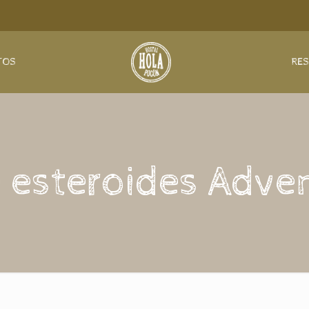
TOS
RE
 esteroides Adve