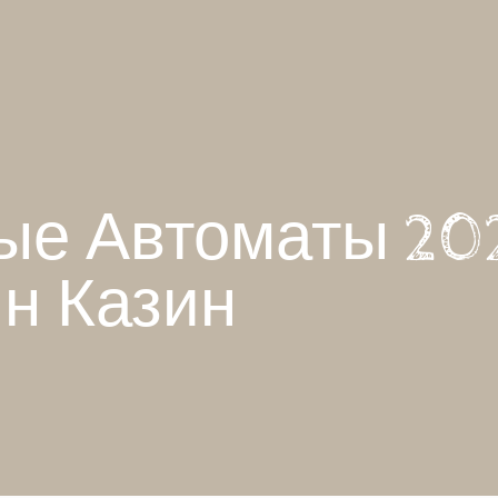
ые Автоматы 20
н Казин