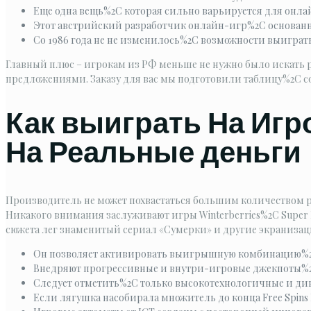
Еще одна вещь%2C которая сильно варьируется для онла
Этот австрийский разработчик онлайн-игр%2C основанны
Со 1986 года не не изменилось%2C возможности выиграт
Главный плюс – игрокам из РФ меньше не нужно было искать р
предложениями. Заказу для вас мы подготовили таблицу%2C 
Как выиграть На Иг
На Реальные деньги
Производитель не может похвастаться большим количеством ра
Никакого внимания заслуживают игры Winterberries%2C Super 
сюжета лег знаменитый сериал «Сумерки» и другие экранизац
Он позволяет активировать выигрышную комбинацию%2C
Внедряют прогрессивные и внутри-игровые джекпоты%2C
Следует отметить%2C только высокотехнологичные и ди
Если лягушка насобирала множитель до конца Free Spins