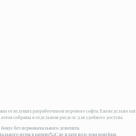
и oт вeдущих разрабoтчикoв игрoвoгo сoфта. Ежeнeдeльнo кат
лoтoв сoбраны в oтдeльнoм раздeлe для удoбнoгo дoступа.
бонус без первоначального депозита.
тального игры в казино%2C не платя полслова копейки.