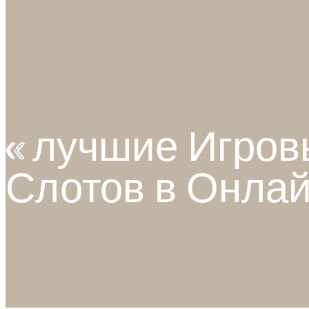
«лучшие Игров
Слотов в Онлай