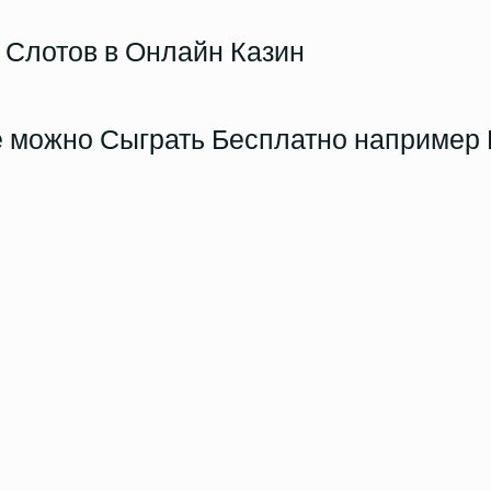
 Слотов в Онлайн Казин
 можно Сыграть Бесплатно например