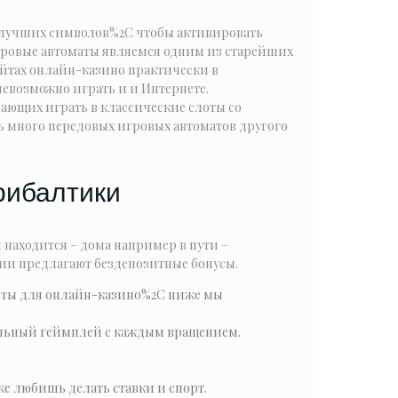
о лучших символов%2C чтобы активировать
Игровые автоматы являемся одним из старейших
айтах онлайн-казино практически в
невозможно играть и и Интернете.
ающих играть в классические слоты со
ь много передовых игровых автоматов другого
рибалтики
 находится – дома например в пути –
сии предлагают бездепозитные бонусы.
слоты для онлайн-казино%2C ниже мы
альный геймплей с каждым вращением.
 любишь делать ставки и спорт.