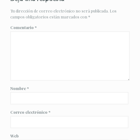
Tu dirección de correo electrónico no será publicada.
Los
campos obligatorios están marcados con
*
Comentario
*
Nombre
*
Correo electrónico
*
Web