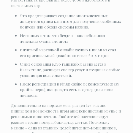
настольных игр.
Это предотвращает создание многочисленных
аккаунтов одним клиентом для получения особенных
бонусов или обхода системы казино.
Истинных в том, что бездеп – как небольшая
денежная сумма для игры.
Визитной карточкой онлайн казино Пин Ап кз стал
его оригинальный дизайн» «в стиле 60-х годов.
С миг основания клуб ганцвайх развивается в
Казахстане, расширяя спектр услуг и создавая особые
условия для пользователей.
После регистрации в PinUp casino рекомендуем сразу
пройти верификацию, то есть подтвердили свою
личность.
Дополнительно на портале есть раздел live-казино —
пиппардом возможность игры аннексионистами крупье и
реальными оппонентов. Любителей настолок ждут
разные версии покера, баккары, рулетки. Поскольку
казино – одна из главных целей интернет-мошенников,