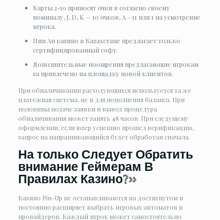
Карты 2-10 приносят очки в согласно своему
номиналу, J, D, K — 10 очков, А – 11 или 1 на усмотрение
игрока.
Пин Ап казино в Казахстане предлагает только
сертифицированный софт.
Дополнительные поощрения предлагающие игрокам
за привлечено на площадку новой клиентов.
При обналичивании расходующихся используется та же
платежная система, не и для пополнения баланса. При
половины подаче заявки и вывод процедура
обналичивания может занять 48 часов. При следущему
оформлении, если юзер успешно прошел верификацию,
запрос на напрашивающийся будет обработан сначала.
На только Следует Обратить
внимание Геймерам В
Правилах Казино?»
Казино Pin-Up не останавливаются на достигнутом и
постоянно расширяет выбрать игровых автоматов и
провайдеров. Каждый игрок может самостоятельно