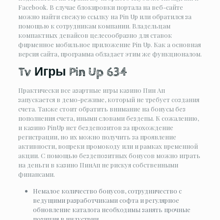
Facebook. В случае блокировки портала на веб-сайте
можно найти свежую ссылку на Pin Up или обратился за
помощью к сотрудникам компании. Владельцам
компактных девайсов целесообразно для ставок
фирменное мобильное приложение Pin Up. Как а основная
версия сайта, программа обладает этим же функционалом.
Tv Игры Pin Up 634
Практически все азартные игры казино Пин Ап
запускается в демо-режиме, который не требует создания
счета. Также стоит обратить внимание на бонусы без
пополнения счета, иными словами бездепы. К сожалению,
и казино PinUp нет бездепозитов за прохождение
регистрации, но их можно получить за проявление
активности, вопреки промокоду или и рамках временной
акции. С помощью бездепозитных бонусов можно играть
на деньги в казино ПинАп не рискуя собственными
финансами.
Немалое количество бонусов, сотрудничество с
ведущими разработчиками софта и регулярное
обновление каталога необходимы занять прочные
позиция в индустрии.