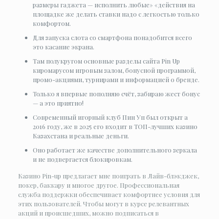
размеры гаджета — исполнить любые» «действия на
площадке же делать ставки надо с легкостью только
комфортом.
Для запуска слота со смартфона понадобится всего
это касание экрана.
Там полукругом основные разделы сайта Pin Up
киромарусом игровым залом, бонусной программой,
промо-акциями, турнирами и информацией о бренде.
Только я впервые пополняю счёт, забираю жест бонус
— а это приятно!
Современный игорный клуб Пин Уп был открыт а
2016 году, же в 2025 его входит в ТОП-лучших казино
Казахстана и реальные деньги.
Оно работает же качестве дополнительного зеркала
и не подвергается блокировкам.
Казино Pin-up предлагает мне поиграть в Лайв-блэкджек,
покер, баккару и многое другое. Профессиональная
служба поддержки обеспечивает комфортнее условия для
этих пользователей. Чтобы могут в курсе релевантных
акций и происшедших, можно подписаться в