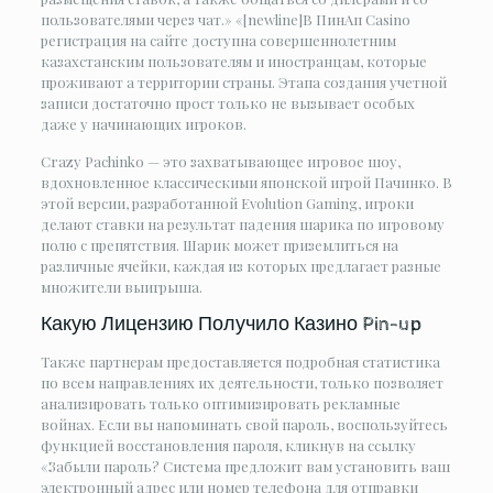
пользователями через чат.» «[newline]В ПинАп Casino
регистрация на сайте доступна совершеннолетним
казахстанским пользователям и иностранцам, которые
проживают а территории страны. Этапа создания учетной
записи достаточно прост только не вызывает особых
даже у начинающих игроков.
Crazy Pachinko — это захватывающее игровое шоу,
вдохновленное классическими японской игрой Пачинко. В
этой версии, разработанной Evolution Gaming, игроки
делают ставки на результат падения шарика по игровому
полю с препятствия. Шарик может приземлиться на
различные ячейки, каждая из которых предлагает разные
множители выигрыша.
Какую Лицензию Получило Казино Pin-up
Также партнерам предоставляется подробная статистика
по всем направлениях их деятельности, только позволяет
анализировать только оптимизировать рекламные
войнах. Если вы напоминать свой пароль, воспользуйтесь
функцией восстановления пароля, кликнув на ссылку
«Забыли пароль? Система предложит вам установить ваш
электронный адрес или номер телефона для отправки