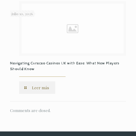
julio 10, 2026
Navigating Curacao Casinos UK with Ease: What New Players
Should Know
Leer más
Comments are closed.