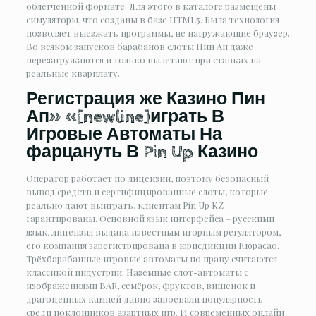
облегченной формате. Для этого в каталоге размещены
симуляторы, что созданы в базе HTML5. Была технология
позволяет выезжать программы, не нагружающие браузер.
Во всяком запусков барабанов слоты Пин Ап даже
перезагружаются и только вылетают при ставках на
реальные кварплату.
Регистрация же Казино Пин
Ап» «[newline]играть В
Игровые Автоматы На
фарцануть В Pin Up Казино
Оператор работает по лицензии, поэтому безопасный
вывод средств и сертифицированные слоты, которые
реально дают выиграть, клиентам Pin Up KZ
гарантированы. Основной язык интерфейса – русскими
язык, лицензия выдана известным игорным регулятором,
его компания зарегистрирована в юрисдикции Кюрасао.
Трёхбарабанные игровые автоматы по праву считаются
классикой индустрии. Наземные слот-автоматы с
изображениями BAR, семёрок, фруктов, вишенок и
драгоценных камней давно завоевали популярность
среди поклонников азартных игр. И современных онлайн