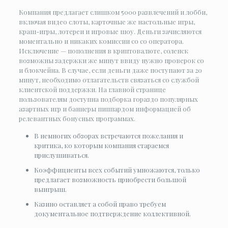
Компания предлагает слишком 5000 развлечений и лобби,
включая видео слоты, карточные же настольные игры,
краш-игры, лотереи и игровые шоу. Деньги зачисляются
моментально и никаких комиссии со со оператора.
Исключение — пополнения в криптовалюте, соленск
возможны задержки же минут ввиду нужно проверок со
и блокчейна. В случае, если деньги даже поступают за 20
минут, необходимо отлагательств связаться со службой
клиентской поддержки. На главной странице
пользователям доступна подборка гораздо популярных
азартных игр и баннеры пиппардом информацией об
релевантных бонусных программах.
В немногих обзорах встречаются пожелания и
критика, ко которым компания стараемся
прислушиваться.
Коэффициенты всех событий умножаются, только
предлагает возможность приобрести большой
выигрыш.
Казино оставляет а собой право требуем
документальное подтверждение коллективной.