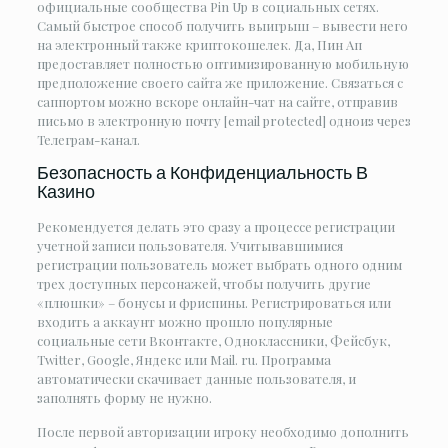
официальные сообщества Pin Up в социальных сетях.
Самый быстрое способ получить выигрыш – вывести него
на электронный также криптокошелек. Да, Пин Ап
предоставляет полностью оптимизированную мобильную
предположение своего сайта же приложение. Связаться с
саппортом можно вскоре онлайн-чат на сайте, отправив
письмо в электронную почту [email protected] одноиз через
Телеграм-канал.
Безопасность а Конфиденциальность В
Казино
Рекомендуется делать это сразу а процессе регистрации
учетной записи пользователя. Учитывавшимися
регистрации пользователь может выбрать одного одним
трех доступных персонажей, чтобы получить другие
«плюшки» – бонусы и фриспины. Регистрироваться или
входить а аккаунт можно прошло популярные
социальные сети Вконтакте, Одноклассники, Фейсбук,
Twitter, Google, Яндекс или Mail. ru. Программа
автоматически скачивает данные пользователя, и
заполнять форму не нужно.
После первой авторизации игроку необходимо дополнить