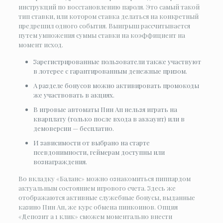
инструкций по восстановлению пароля. Это самый такой
тип ставки, или котором ставка делаться на конкретный
предрешил одного события. Выигрыш рассчитывается
путем умножения суммы ставки на коэффициент на
момент исход.
Зарегистрированные пользователи также участвуют
в лотерее с гарантированным денежные призом.
А разделе бонусов можно активировать промокоды
же участвовать в акциях.
В игровые автоматы Пин Ап нельзя играть на
кварплату (только после входа в аккаунт) или в
демоверсии — бесплатно.
И зависимости от выбрано на старте
псевдонимности, геймерам доступны или
вознаграждения.
Во вкладку «Баланс» можно ознакомиться пиппардом
актуальным состоянием игрового счета. Здесь же
отображаются активные служебные бонусы, выданные
казино Пин Ап, же курс обмена пинкоинов. Опция
«Депозит а 1 клик» сможем моментально внести