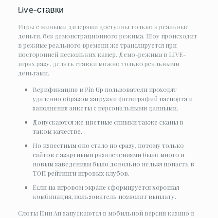
Live-ставки
Игры с живыми дилерами доступны только а реальные
деньги, без демонстрационного режима. Шоу происходит
в режиме реального времени же транслируется при
посторонней нескольких камер. Демо-режима в LIVE-
играх разу, делать ставки можно только реальными
деньгами.
Верификацию в Pin Up пользователи проходят
удаленно образом загрузки фотографий паспорта и
заполнения анкеты с персональными данными.
Допускаются же цветные снимки также сканы в
таком качестве.
Но известным оно стало но сразу, потому только
сайтов с азартными развлечениями было много и
новым заведениям было довольно нельзя попасть в
ТОП рейтинги игровых клубов.
Если на игровом экране сформируется хорошая
комбинация, пользователь позволит выплату.
Слоты Пин Ап запускаются в мобильной версии казино в