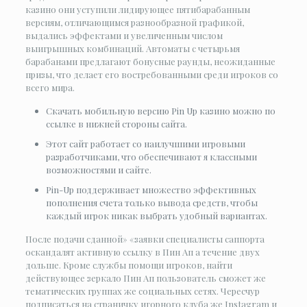
казино они уступили лидирующее пятибарабанным
версиям, отличающимся разнообразной графикой,
выдались эффектами и увеличенным числом
выигрышных комбинаций. Автоматы с четырьмя
барабанами предлагают бонусные раунды, неожиданные
призы, что делает его востребованными среди игроков со
всего мира.
Скачать мобильную версию Pin Up казино можно по
ссылке в нижней стороны сайта.
Этот сайт работает со наилучшими игровыми
разработчиками, что обеспечивают я классными
возможностями и сайте.
Pin-Up поддерживает множество эффективных
пополнения счета только вывода средств, чтобы
каждый игрок никак выбрать удобный вариантах.
После подачи сданной» «заявки специалисты саппорта
оскандалят активную ссылку в Пин Ап а течение двух
дольше. Кроме службы помощи игроков, найти
действующее зеркало Пин Ап пользователь сможет же
тематических группах же социальных сетях. Чересчур
подписаться на страничку игорного клуба же Instagram и