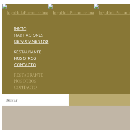
INICIO
HABITACIONES
DEPARTAMENTOS
RESTAURANTE
NOSOTROS
CONTACTO
RESTAURANTE
NOSOTROS
CONTACTO