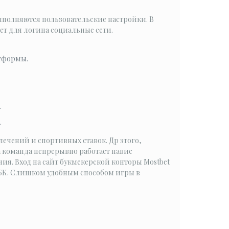
ыполняются пользовательские настройки. В
ет для логина социальные сети.
атформы.
.
.
ечений и спортивных ставок. Др этого,
 команда непрерывно работает навис
я. Вход на сайт букмекерской конторы Mostbet
и БК. Слишком удобным способом игры в