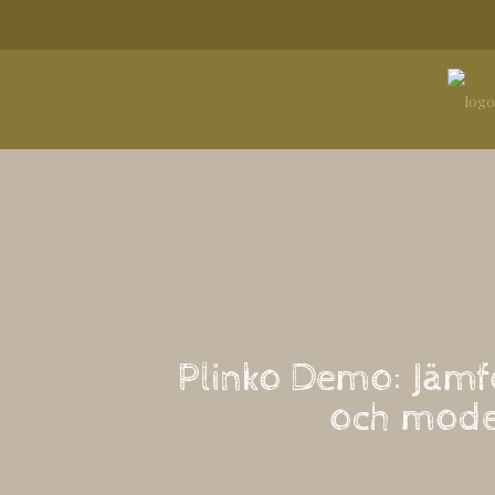
Plinko Demo: Jämfö
och mode