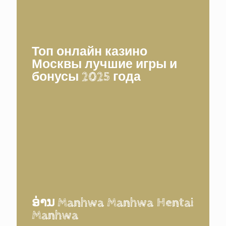
Топ онлайн казино
Москвы лучшие игры и
бонусы 2025 года
ອ່ານ Manhwa Manhwa Hentai
Manhwa