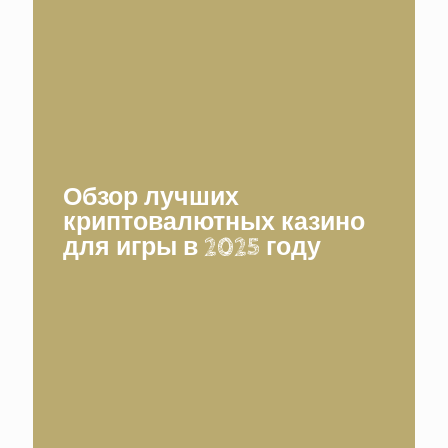
Обзор лучших
криптовалютных казино
для игры в 2025 году