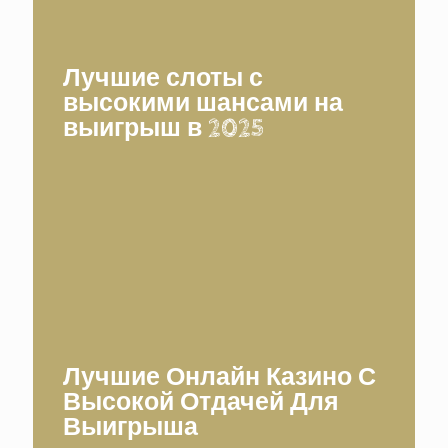
Лучшие слоты с
высокими шансами на
выигрыш в 2025
Лучшие Онлайн Казино С
Высокой Отдачей Для
Выигрыша