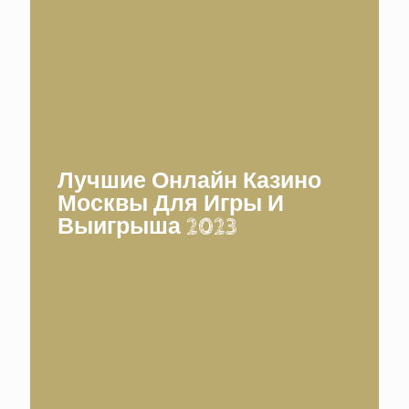
Лучшие Онлайн Казино
Москвы Для Игры И
Выигрыша 2023