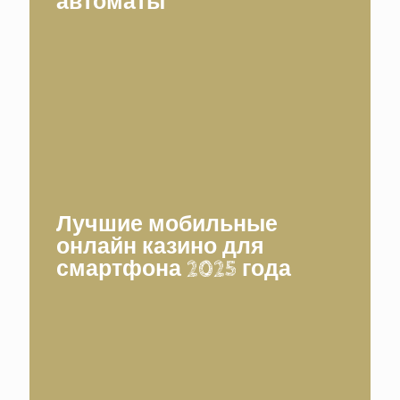
автоматы
Лучшие мобильные
онлайн казино для
смартфона 2025 года