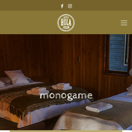
monogame