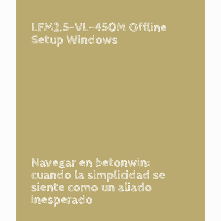
LFM2.5-VL-450M Offline
Setup Windows
Navegar en betonwin:
cuando la simplicidad se
siente como un aliado
inesperado