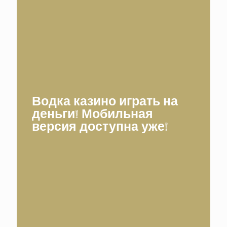
Водка казино играть на
деньги! Мобильная
версия доступна уже!