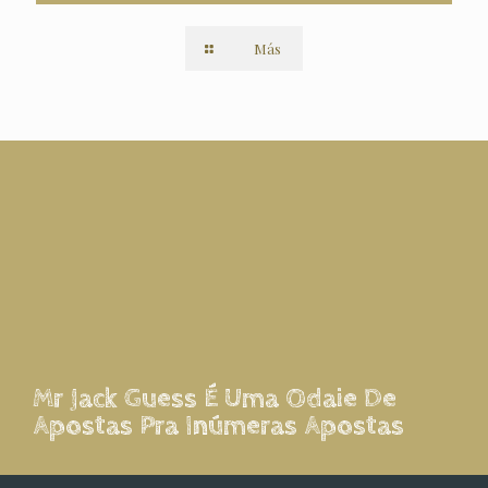
Más
Mr Jack Guess É Uma Odaie De
Apostas Pra Inúmeras Apostas