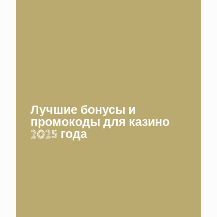
Лучшие бонусы и
промокоды для казино
2025 года