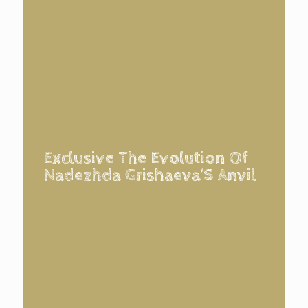
Exclusive The Evolution Of
Nadezhda Grishaeva’S Anvil