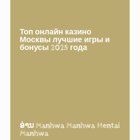
Топ онлайн казино
Москвы лучшие игры и
бонусы 2025 года
ອ່ານ Manhwa Manhwa Hentai
Manhwa