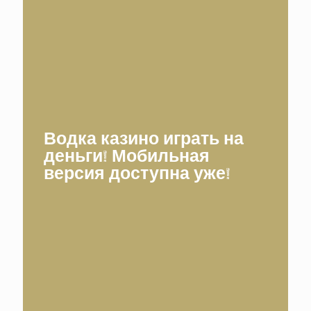
Водка казино играть на
деньги! Мобильная
версия доступна уже!