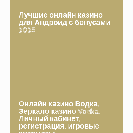
Лучшие онлайн казино
для Андроид с бонусами
2025
Онлайн казино Водка.
Зеркало казино Vodka.
Личный кабинет,
регистрация, игровые