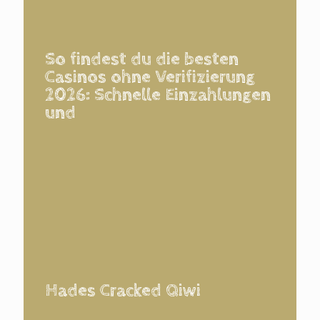
So findest du die besten
Casinos ohne Verifizierung
2026: Schnelle Einzahlungen
und
Hades Cracked Qiwi