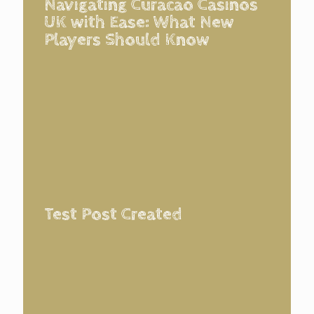
Navigating Curacao Casinos
UK with Ease: What New
Players Should Know
Test Post Created