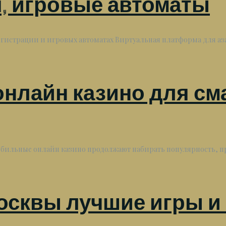
я, игровые автоматы
 регистрации и игровых автоматах Виртуальная платформа для а
нлайн казино для см
обильные онлайн казино продолжают набирать популярность, п
осквы лучшие игры и