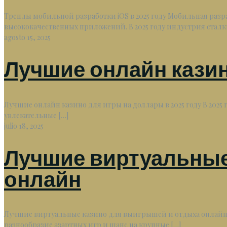
Тренды мобильной разработки iOS в 2025 году Мобильная разр
высококачественных приложений. В 2025 году индустрия сталк
agosto 15, 2025
Лучшие онлайн казин
Лучшие онлайн казино для игры на доллары в 2025 году В 2025
увлекательные
[…]
julio 18, 2025
Лучшие виртуальные
онлайн
Лучшие виртуальные казино для выигрышей и отдыха онлайн 
разнообразие азартных игр и шанс на крупные
[…]