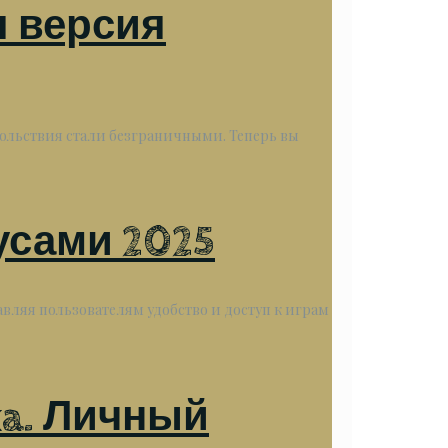
я версия
вольствия стали безграничными. Теперь вы
усами 2025
вляя пользователям удобство и доступ к играм
ka. Личный