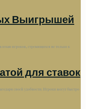
ных Выигрышей
лекая игроков, стремящихся не только к
атой для ставок
агодаря своей удобности. Игроки могут быстро