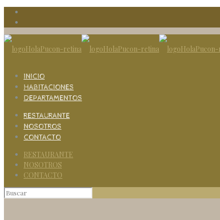
INICIO
HABITACIONES
DEPARTAMENTOS
RESTAURANTE
NOSOTROS
CONTACTO
RESTAURANTE
NOSOTROS
CONTACTO