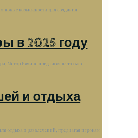
кам новые возможности для создания
ы в 2025 году
ра, Мотор Казино предлагая не только
ей и отдыха
ля отдыха и развлечений, предлагая игрокам