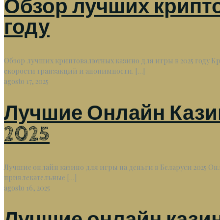
Обзор лучших крипто
году
Обзор лучших криптовалютных казино для игры в 2025 году Кр
скорости транзакций и анонимности.
[…]
agosto 17, 2025
Лучшие Онлайн Кази
2025
Лучшие онлайн казино для игры на деньги в Беларуси 2025 Он
привлекательные
[…]
agosto 16, 2025