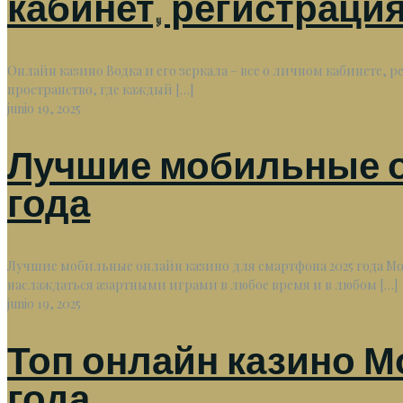
кабинет, регистраци
Онлайн казино Водка и его зеркала – все о личном кабинете,
пространство, где каждый
[…]
junio 19, 2025
Лучшие мобильные о
года
Лучшие мобильные онлайн казино для смартфона 2025 года М
наслаждаться азартными играми в любое время и в любом
[…]
junio 19, 2025
Топ онлайн казино М
года