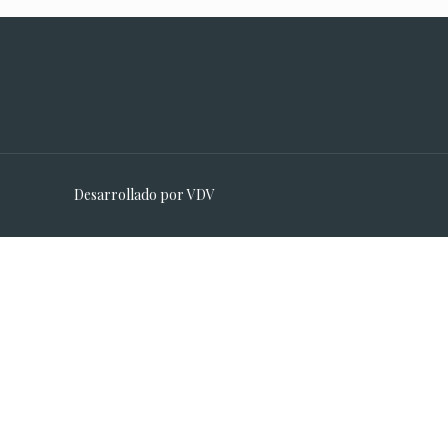
короткі стрижки чоловічі
i-485
Desarrollado por
VDV