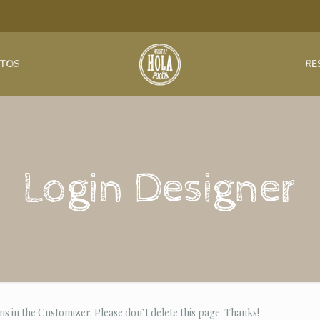
NTOS
RE
Login Designer
s in the Customizer. Please don’t delete this page. Thanks!