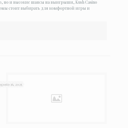
р, но и высокие шансы на выигрыши, Kush Casino
формы стоит выбирать для комфортной игры и
agosto 16, 2025