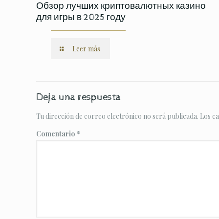
Обзор лучших криптовалютных казино
для игры в 2025 году
Leer más
Deja una respuesta
Tu dirección de correo electrónico no será publicada.
Los c
Comentario
*