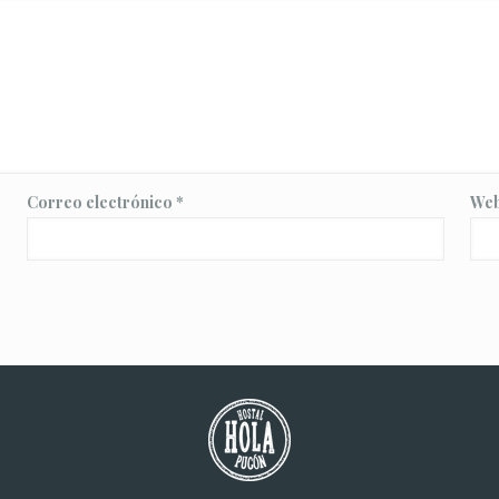
Correo electrónico
*
We