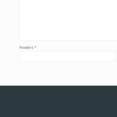
Nombre
*