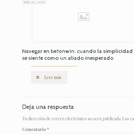
julio 10, 2026
Navegar en betonwin: cuando la simplicidad
se siente como un aliado inesperado
Leer más
Deja una respuesta
Tu dirección de correo electrónico no será publicada.
Los c
Comentario
*