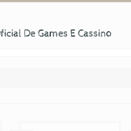
ficial De Games E Cassino